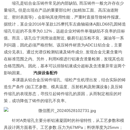
缩孔是铝合金压铸件常见的内部缺陷, 而压铸件一般允许存在少
量缩孔, 但是出现在产品的重要部位时 (如精加工面、高压油道附
近、密封表面等)，会影响其使用性能，严重时直接导致铸件报废。
据统计，某企业2016年某款125摩托车左曲轴箱体A面LD68孔因铸造
缩孔引起的不良率为0.12%，远超企业对铸件单项缺陷不良率的目标
值。而且，该孔位于润滑油道附近, 极易引起压检不良、漏油等一系
列问题，因此必须严格控制。该压铸件材质为ADC11铝合金，主要
成分见表1。通过光谱仪检测铝液及铸件成分, 发现合金元素含量均
在标准范围之内。另外，利用K模进行铝液含渣量检测，发现其也在
合格范围内。因此，基本可以排除铝液成分超标及含渣量异常这两个
影响因素。
汽保设备配件
本课题从铝合金压铸件缩孔、缩松产生机理出发，结合实际的铸
造生产条件 (如工艺参数、模具温度、压射机构及附属设备) 及压铸
件缩孔的表现形态，寻找引起铸件缩孔的原因，从而制定相应的对
策，成功降低了铸件的缩孔不良率。
针对A类缩孔主要分析铝液凝固时的补缩特性，从工艺参数和模
具设计两方面着手。工艺参数:压力为67MPa；料饼厚度为25mm；