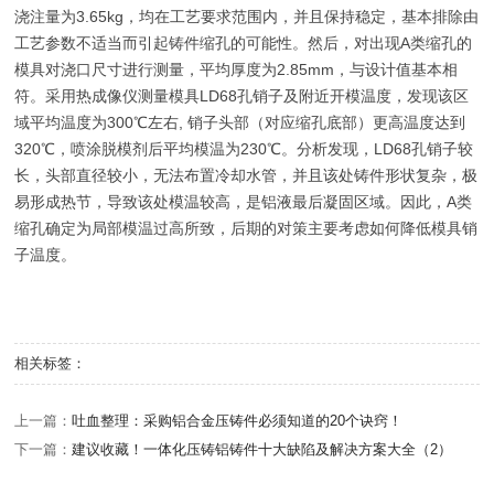
浇注量为3.65kg，均在工艺要求范围内，并且保持稳定，基本排除由
工艺参数不适当而引起铸件缩孔的可能性。然后，对出现A类缩孔的
模具对浇口尺寸进行测量，平均厚度为2.85mm，与设计值基本相
符。采用热成像仪测量模具LD68孔销子及附近开模温度，发现该区
域平均温度为300℃左右, 销子头部（对应缩孔底部）更高温度达到
320℃，喷涂脱模剂后平均模温为230℃。分析发现，LD68孔销子较
长，头部直径较小，无法布置冷却水管，并且该处铸件形状复杂，极
易形成热节，导致该处模温较高，是铝液最后凝固区域。因此，A类
缩孔确定为局部模温过高所致，后期的对策主要考虑如何降低模具销
子温度。
相关标签：
上一篇：
吐血整理：采购铝合金压铸件必须知道的20个诀窍！
下一篇：
建议收藏！一体化压铸铝铸件十大缺陷及解决方案大全（2）