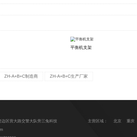
平衡机支架
ZH-A+B+C制造商
ZH-A+B+C生产厂家
老边区营大路交警大队旁三兔科技
主营区域：
北京
重庆
om