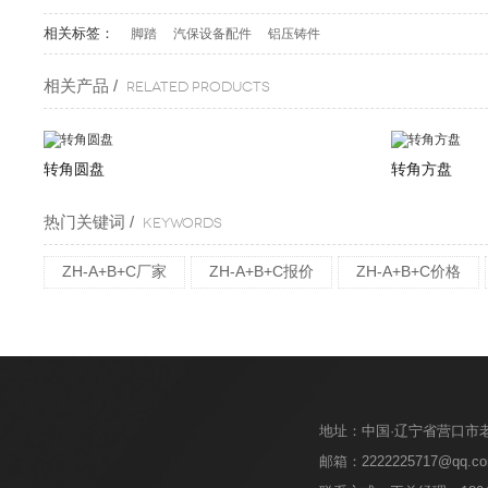
相关标签：
脚踏
汽保设备配件
铝压铸件
相关产品 /
Related products
转角圆盘
转角方盘
热门关键词 /
KEYWORDS
ZH-A+B+C厂家
ZH-A+B+C报价
ZH-A+B+C价格
地址：中国·辽宁省营口市
邮箱：2222225717@qq.c