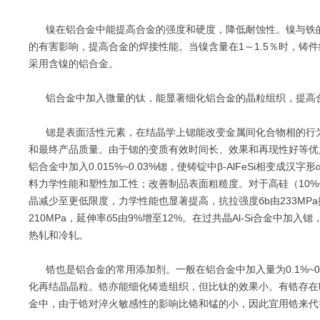
镍在铝合金中能提高合金的强度和硬度，降低耐蚀性。镍与铁的
的有害影响，提高合金的焊接性能。当镍含量在1～1.5％时，铸
采用含镍的铝合金。
铝合金中加入微量的钛，能显著细化铝合金的晶粒组织，提高合
锶是表面活性元素，在结晶学上锶能改变金属间化合物相的行为
和最终产品质量。由于锶的变质有效时间长、效果和再现性好等优点，
铝合金中加入0.015%~0.03%锶，使铸锭中β-AlFeSi相变成汉字
料力学性能和塑性加工性；改善制品表面粗糙度。对于高硅（10%~1
晶减少至更低限度，力学性能也显著提高，抗拉强度бb由233MPa提高
210MPa，延伸率б5由9%增至12%。在过共晶Al-Si合金中
热轧和冷轧。
锆也是铝合金的常用添加剂。一般在铝合金中加入量为0.1%~0.
化再结晶晶粒。锆亦能细化铸造组织，但比钛的效果小。有锆存在时，
金中，由于锆对淬火敏感性的影响比铬和锰的小，因此宜用锆来代