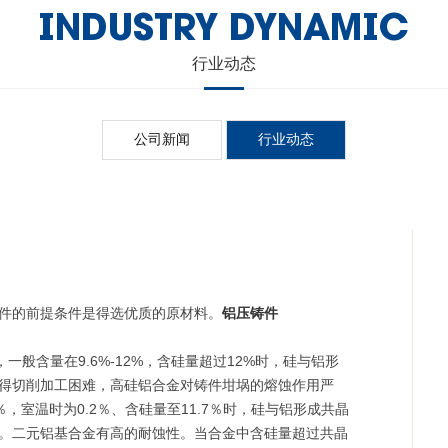
INDUSTRY DYNAMIC
行业动态
公司新闻
行业动态
件的前提条件是得选优质的原材料。
铝压铸件
含量在9.6%-12%，含硅量超过12%时，硅与铝形
得切削加工困难，高硅铝合金对铸件坩埚的熔蚀作用严
％，室温时为0.2％、含硅量至11.7％时，硅与铝形成共晶
。二元铝基合金有高的耐蚀性。当合金中含硅量超过共晶