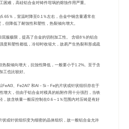
工困难，高硅铝合金对铸件坩埚的熔蚀作用严重。
.65％，室温时降至0.1％左右，合金中铜含量通常在
和硬度，但降低了耐蚀性和塑性，热裂倾向增大。
和屈服极限，提高了合金的切削加工性。 含镁8％的铝合
强度和塑性都低，冷却时收缩大，故易产生热裂和形成疏
裂倾向增大，抗蚀性降低，一般要小于1.2%。至于含
削加工也比较好。
、Fe2Al7 和Al－Si－Fe的片状或针状组织存在于
性增大，但由于铝合金对模具的粘附作用十分强烈，当铁
减轻，故含铁量一般应控制在0.6～1％范围内对压铸是有好
状或针状组织变为细密的晶体组织，故一般铝合金允许