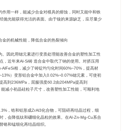
作用一样，能减少合金对模具的熔蚀，同时又能中和铁
件经抛光能获得光洁的表面。由于镍的来源缺乏，应尽量少
金的机械性能，降低合金的热裂倾向
。因此用锶元素进行变质处理能改善合金的塑性加工性
近年来Al-Si铸 造合金中取代了钠的使用。对挤压用
形α-AlFeSi相，减少了铸锭均匀化时间60%~70%，提高材
3%）变形铝合金中加入0.02%~0.07%锶元素，可使初
到236MPa，屈服强度б0.2由204MPa提高到
加入锶，能减小初晶硅粒子尺寸，改善塑性加工性能，可顺利地
3%，锆和铝形成ZrAl3化合物，可阻碍再结晶过程，细
会降低钛和硼细化晶粒的效果。在Al-Zn-Mg-Cu系合
替铬和锰细化再结晶组织。