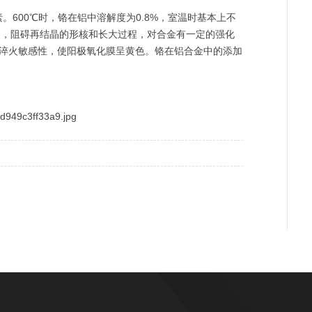
加元素。600℃时，铬在铝中溶解度为0.8%，室温时基本上不
间化合物，阻碍再结晶的形核和长大过程，对合金有一定的强化
淬火敏感性，使阳极氧化膜呈黄色。铬在铝合金中的添加