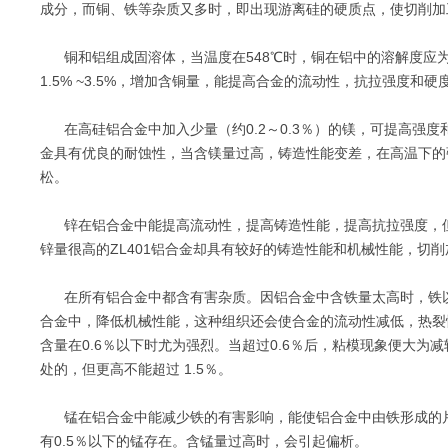
成分，而铜、铁等杂质又多时，即出现游离硅的硬质点，使切削加
铜和铝组成固溶体，当温度在548℃时，铜在铝中的溶解度应为5
1.5% ~3.5%，增加含铜量，能提高合金的流动性，抗拉强度
在高硅铝合金中加入少量（约0.2～0.3％）的镁，可提高强度
金具有优良的耐蚀性，当含镁量过高，铸造性能变差，在高温下的
松。
锌在铝合金中能提高流动性，提高铸造性能，提高抗拉强度，但热
锌量很高的ZL401铝合金却具有较好的铸造性能和机械性能，切
在所有铝合金中都含有害杂质。因铝合金中含铁量太高时，铁以FeAl3
合金中，降低机械性能，这种组织还会使合金的流动性减低，热裂
含量在0.6％以下时尤为强烈。当超过0.6％后，粘模现象便大为
处的，但更高不能超过 1.5％。
锰在铝合金中能减少铁的有害影响，能使铝合金中由铁形成的片
有0.5％以下的锰存在。含锰量过高时，会引起偏析。