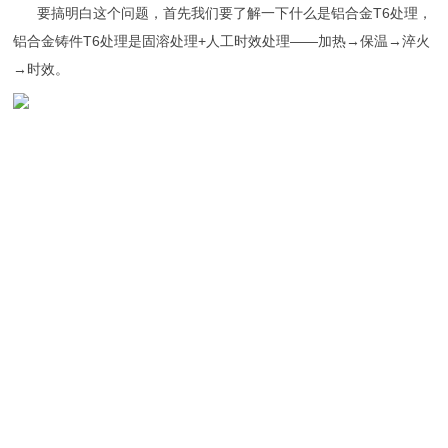
要搞明白这个问题，首先我们要了解一下什么是铝合金T6处理，
铝合金铸件T6处理是固溶处理+人工时效处理——加热→保温→淬火
→时效。