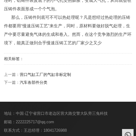
理时，铝铸件表皮底下的小气孔受热膨胀，变成大气孔，从而就会在
压铸件表面形成一个个气泡。
那么，压铸件到底可不可以热处理呢？凡是想经过热处理的压铸
件都要用“慢速压铸工艺”来生产，同时，原材料要做好脱气处理，生
产中要尽量避免气体的生成和卷入。然而，在这个竞争激烈的生产环
境下，能真正做到合乎慢速压铸工艺的厂家少之又少
相关标签：
上一篇：
营口气缸工厂的气缸非标定制
下一篇：
汽车各部件分类
地址：中国·辽宁省营口市老边区营大路交警大队旁三兔科技
邮箱：2222225717@qq.com
联系方式：王总经理：18041726988